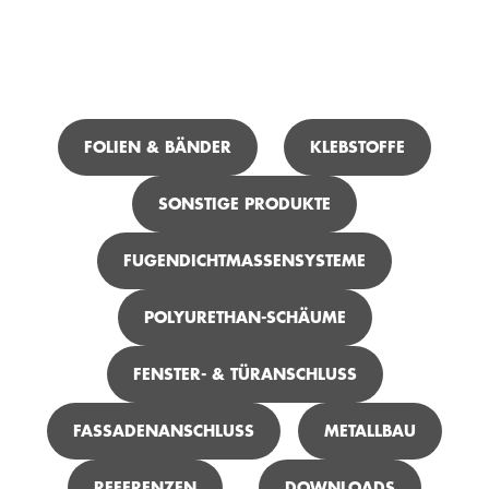
ICH SUCHE ...
FOLIEN & BÄNDER
KLEBSTOFFE
SONSTIGE PRODUKTE
TEROSON FO 150 FOIL-TACK M+S
FUGENDICHTMASSENSYSTEME
POLYURETHAN-SCHÄUME
FENSTER- & TÜRANSCHLUSS
FASSADENANSCHLUSS
METALLBAU
REFERENZEN
DOWNLOADS