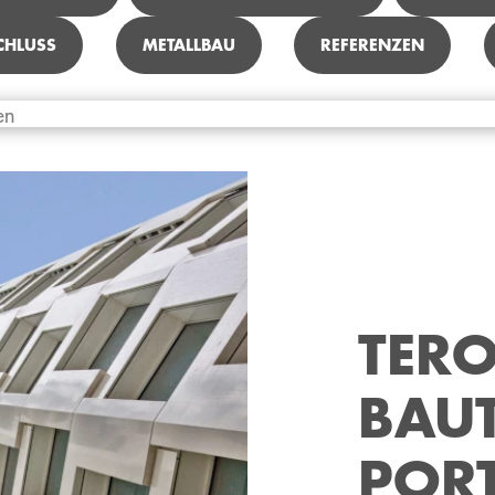
CHLUSS
METALLBAU
REFERENZEN
TER
BAU
POR