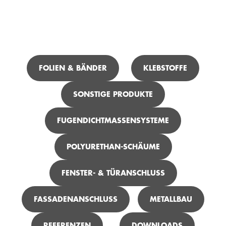
ICH SUCHE ...
FOLIEN & BÄNDER
KLEBSTOFFE
SONSTIGE PRODUKTE
TEROSON FO 150 FOIL-TACK M+S
FUGENDICHTMASSENSYSTEME
POLYURETHAN-SCHÄUME
FENSTER- & TÜRANSCHLUSS
FASSADENANSCHLUSS
METALLBAU
REFERENZEN
DOWNLOADS