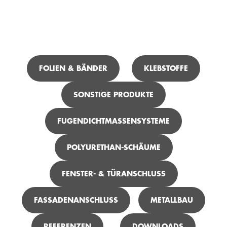
ICH SUCHE ...
FOLIEN & BÄNDER
KLEBSTOFFE
SONSTIGE PRODUKTE
TEROSON FO 150 FOIL-TACK M+S
FUGENDICHTMASSENSYSTEME
POLYURETHAN-SCHÄUME
FENSTER- & TÜRANSCHLUSS
FASSADENANSCHLUSS
METALLBAU
REFERENZEN
DOWNLOADS