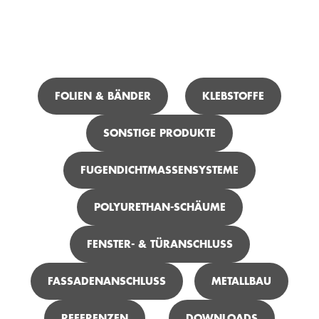
ICH SUCHE ...
FOLIEN & BÄNDER
KLEBSTOFFE
SONSTIGE PRODUKTE
TEROSON FO 150 FOIL-TACK M+S
FUGENDICHTMASSENSYSTEME
POLYURETHAN-SCHÄUME
FENSTER- & TÜRANSCHLUSS
FASSADENANSCHLUSS
METALLBAU
REFERENZEN
DOWNLOADS